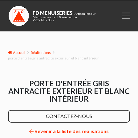
FD MENUISERIES
- Artisan Poseur
Menuiseries neuf & rénovation
PVC - Alu - Bois
Accueil
Réalisations
porte d'entrée gris antracite exterieur et blanc intérieur
PORTE D'ENTRÉE GRIS
ANTRACITE EXTERIEUR ET BLANC
INTÉRIEUR
CONTACTEZ-NOUS
Revenir à la liste des réalisations