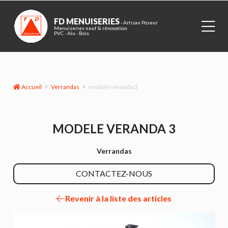
FD MENUISERIES
- Artisan Poseur
Menuiseries neuf & rénovation
PVC - Alu - Bois
Accueil
Verrandas
modele veranda 3
MODELE VERANDA 3
Verrandas
CONTACTEZ-NOUS
Revenir à la liste des articles