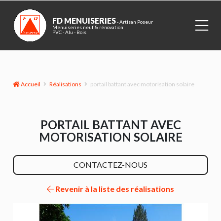
FD MENUISERIES
- Artisan Poseur
Menuiseries neuf & rénovation
PVC - Alu - Bois
Accueil
Réalisations
portail battant avec motorisation solaire
PORTAIL BATTANT AVEC
MOTORISATION SOLAIRE
CONTACTEZ-NOUS
Revenir à la liste des réalisations