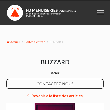
FD MENUISERIES
- Artisan Poseur
Menuiseries neuf & rénovation
PVC - Alu - Bois
Accueil
Portes d'entrée
BLIZZARD
BLIZZARD
Acier
CONTACTEZ-NOUS
Revenir à la liste des articles