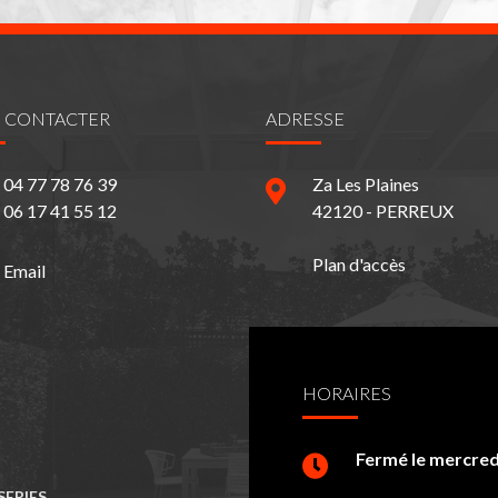
 CONTACTER
ADRESSE
04 77 78 76 39
Za Les Plaines
06 17 41 55 12
42120 - PERREUX
Plan d'accès
Email
HORAIRES
Fermé le mercred
SERIES