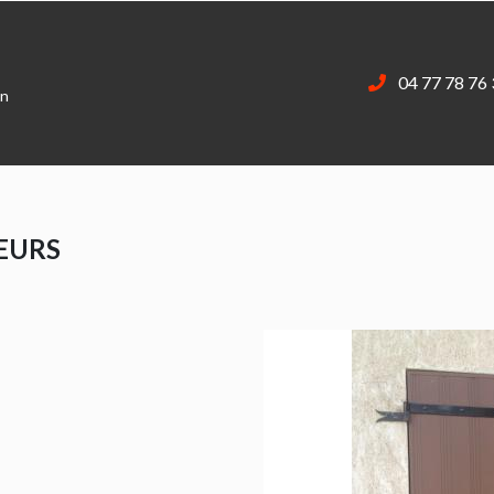
04 77 78 76
on
IEURS