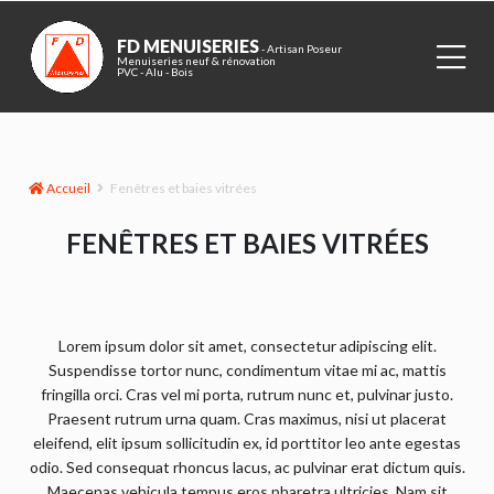
FD MENUISERIES
- Artisan Poseur
Menuiseries neuf & rénovation
PVC - Alu - Bois
Accueil
Fenêtres et baies vitrées
FENÊTRES ET BAIES VITRÉES
Lorem ipsum dolor sit amet, consectetur adipiscing elit.
Suspendisse tortor nunc, condimentum vitae mi ac, mattis
fringilla orci. Cras vel mi porta, rutrum nunc et, pulvinar justo.
Praesent rutrum urna quam. Cras maximus, nisi ut placerat
eleifend, elit ipsum sollicitudin ex, id porttitor leo ante egestas
odio. Sed consequat rhoncus lacus, ac pulvinar erat dictum quis.
Maecenas vehicula tempus eros pharetra ultricies. Nam sit